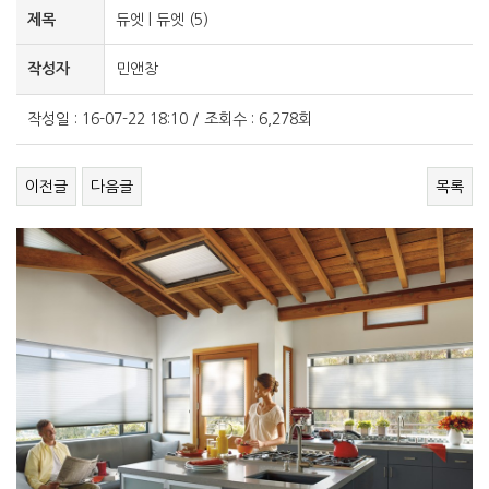
제목
듀엣 | 듀엣 (5)
작성자
민앤창
작성일 : 16-07-22 18:10 / 조회수 : 6,278회
이전글
다음글
목록