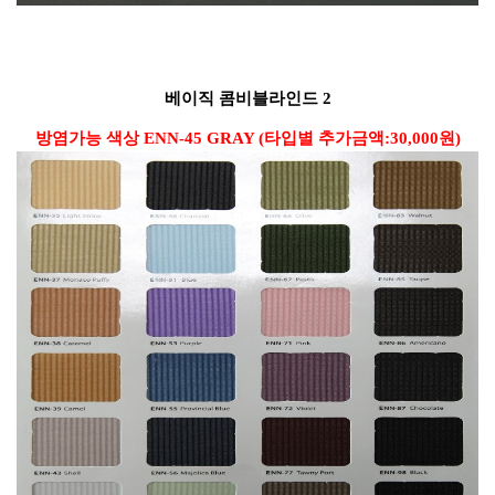
베이직
콤비블라인드
2
방염가능 색상 ENN-45 GRAY
​
(타입별 추가금액
:30,000원
)