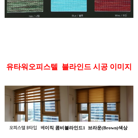
유타워오피스텔
블라인드
시공
이미지
이직 콤비블라인드
1
브라운(Brown)색상
오피스텔 B타입 베