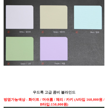
우드룩 고급
콤비 블라인드
방염가능색상 - 화이트 / 머쉬롬 / 체리 / 카키 (A타입 160,000원 /
B타입:150,000원)