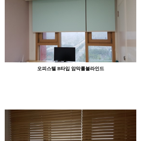
오피스텔
B타입
암막롤블라인드​