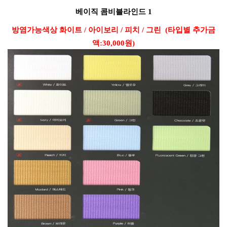
베이직
콤비블라인드
1
방염가능색상 화이트 /
아이보리 /
피치 /
그린
​
(타입별 추가금
액:30,000원
)